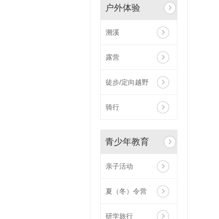
户外体验
溯溪
露营
徒步/定向越野
骑行
青少年教育
亲子活动
夏（冬）令营
研学旅行